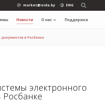
market@isida.by
ENG
темы
Новости
О нас
Поддержка
 документов в Росбанке
истемы электронного
в Росбанке