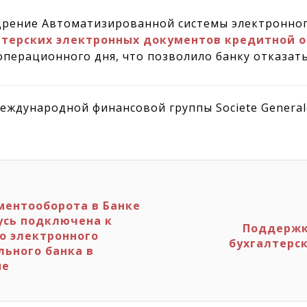
рение Автоматизированной системы электронного
лтерских электронных документов кредитной 
перационного дня, что позволило банку отказать
международной финансовой группы Societe General
ментооборота в Банке
усь подключена к
Поддержк
о электронного
бухгалтерс
ьного банка в
ме