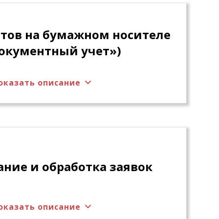
енных сотрудников архива. Прием дел
ым описям.
тов на бумажном носителе
окументный учет»)
оказать описание
нтов на бумажном носителе с
. Загрузка электронных карточек и
в документов из систем-источников.
нных карточек с документами на
 с помощью штрих-кода, комплектация
 внутренних описей описи дел.
формирования дел.
ние и обработка заявок
оказать описание
тронной заявки на выдачу документов