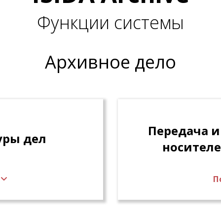
Функции системы
Архивное дело
Передача и
уры дел
носителе
П
атуры дел
Подготовка дел к 
мой прав доступа.
обложек дел и иных
латуры дел в
Формирование и сог
ченных сотрудников
Контроль процесса 