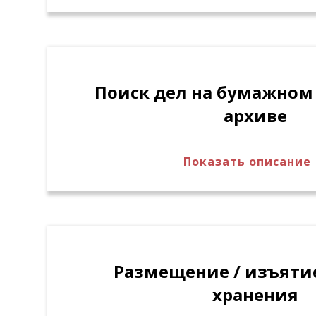
занимаемой площади и стеллажей.
Поиск дел на бумажном 
архиве
Показать описание
Поиск дел/единиц хранения в архиве с
списку критериев с учетом распределе
доступа.
Размещение / изъяти
хранения