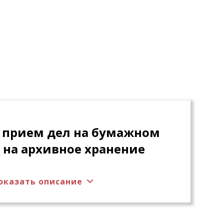
 прием дел на бумажном
 на архивное хранение
оказать описание
архивному хранению (формирование
 сопроводительных документов).
ласование сдаточных описей.
подготовки дел в подразделениях со