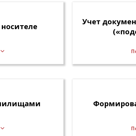
дной номенклатуры
стороны уполномоч
 в номенклатуру дел
в архив по сдаточн
Учет докумен
изация сводной
 носителе
(«под
ы дел из файлов в
ого потребления
ными системами.
П
очек на дела в
Маркировка докуме
аполнение
помощью штрих-кода
рационных
электронных образо
внешних
Связывание электро
. Автоматический
бумажном носителе
цы хранения на
дел и формирование
 его хранения.
Контроль полноты 
анилищами
Формирова
П
 их адресов,
Формирование элек