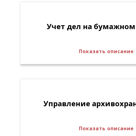
архива. Автоматическое создание сво
дел организации. Внесение изменений
текущего года, автоматическая актуал
Учет дел на бумажном
номенклатуры.
Ретроспективный импорт номенклатур
формате XLS. Сервис для автоматическ
номенклатуры внешними информацион
Показать описание
Автоматическое создание учётных карт
архиве. Автоматическое или ручное з
топографических указателей в регист
карточках для бумажных дел и дел на 
электронных носителях (CD/DVD и др.)
расчет года уничтожения дела / едини
основании конечной даты дела и срока
Управление архивохр
Показать описание
Ведение справочника архивохранилищ,