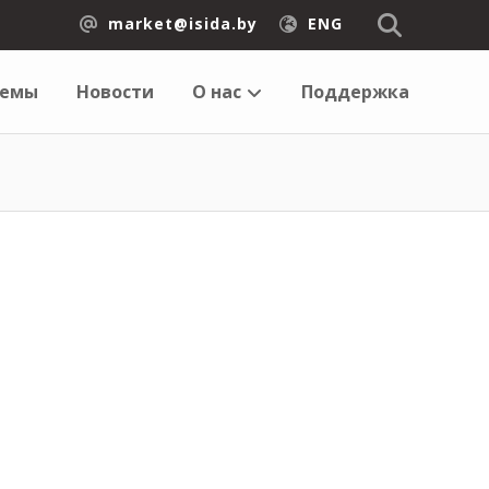
market@isida.by
ENG
темы
Новости
О нас
Поддержка