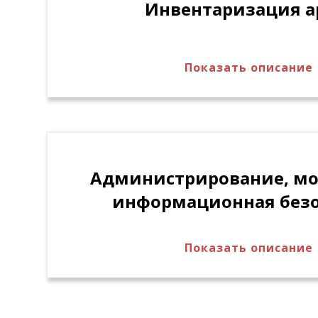
Инвентаризация а
Показать описание
Формирование заданий на инвентариз
исполнителей. Проведение инвентари
последовательного считывания штрих
учета и автоматической сверки с данн
Формирование документов по инвента
сверки, актов).
Администрирование, мо
информационная безо
Показать описание
Управление пользователями, функцио
правами доступа. Ведение журналов а
системе. Конфигурирования параметро
Ведение общих и специальных справоч