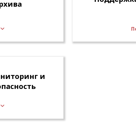
рхива
т.д.
П
ацию и назначение
Формирование запро
зации путем
осуществления их п
-кодов единиц
архивом и организ
ыми системы.
хранение). Контро
ризации (листов
между архивами (ме
осуществляющей вн
ниторинг и
пасность
нальными ролями,
удита операций в
в работы системы.
ников.