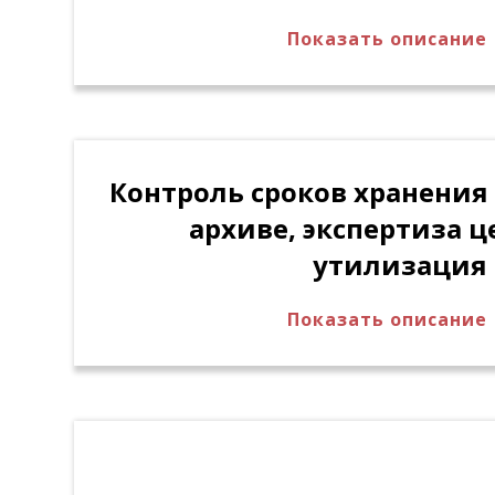
Показать описание
Регистрация операций по размещению
хранения путем считывания штрих-код
единиц хранения. Автоматический кон
фактического заполнения мест хранен
в системе.
Контроль сроков хранения
архиве, экспертиза ц
утилизация
Показать описание
Автоматическое / ручное формировани
к уничтожению документов/дел, не п
дальнейшему хранению. Согласование 
о выделении к уничтожению. Продлени
дел. Отметка об утилизации документо
регистрационной карточке дела / удал