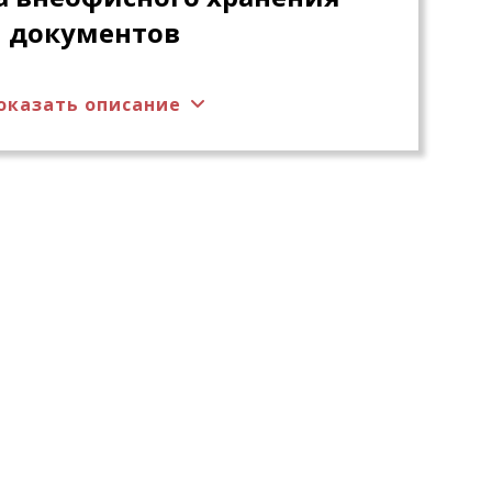
документов
оказать описание
са со списком единиц хранения для
ередачи между архивами (между
ацией, осуществляющей внеофисное
ль над перемещением единиц хранения
жду архивом и организацией,
еофисное хранение).