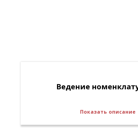
Ведение номенклат
Показать описание
Ведение в электронном виде номенкл
подразделений с распределенной систе
Контроль процесса подготовки номенк
подразделениях со стороны уполномо